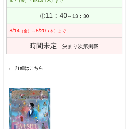
8/7
8/13
（金）～
（木）まで
11：40
①
～13：30
8/14
8/20
（金）～
（木）まで
時間未定
決まり次第掲載
→ 詳細はこちら