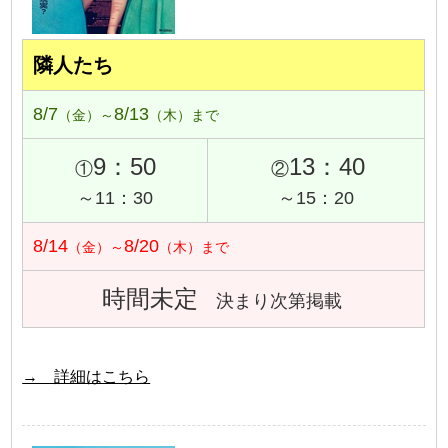
隣人たち
8/7
8/13
（金）～
（木）まで
9：50
13：40
①
②
～11：30
～15：20
8/14
8/20
（金）～
（木）まで
時間未定
決まり次第掲載
→ 詳細はこちら