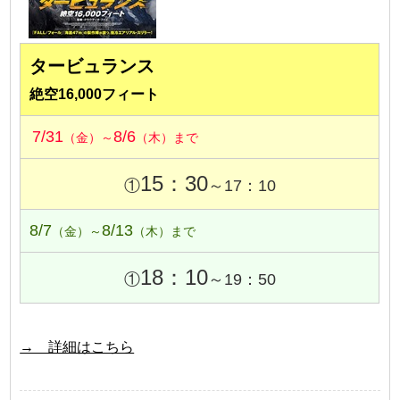
タービュランス
絶空16,000フィート
7/31
8/6
（金）～
（木）まで
15：30
①
～17：10
8/7
8/13
（金）～
（木）まで
18：10
①
～19：50
→ 詳細はこちら