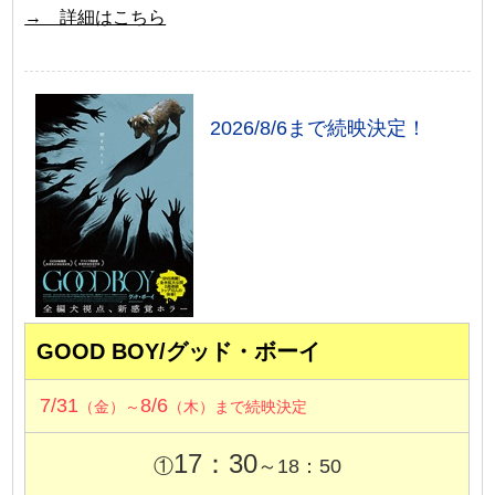
→ 詳細はこちら
2026/8/6まで続映決定！
GOOD BOY/グッド・ボーイ
7/31
8/6
（金）～
（木）まで続映決定
17：30
①
～18：50