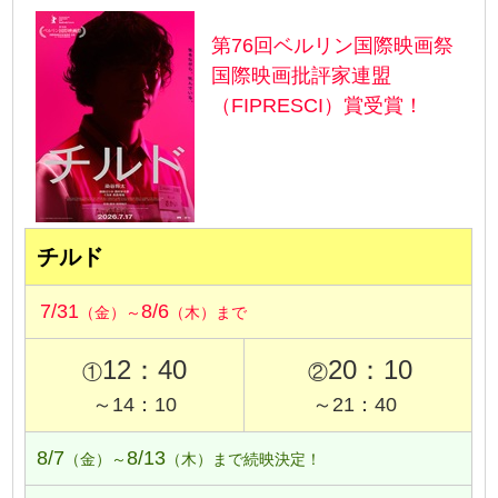
第76回ベルリン国際映画祭
国際映画批評家連盟
（FIPRESCI）賞受賞！
チルド
7/31
8/6
（金）～
（木）まで
12：40
20：10
①
②
～14：10
～21：40
8/7
8/13
（金）～
（木）まで続映決定！