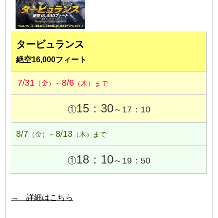
タービュランス
絶空16,000フィート
7/31
8/6
（金）～
（木）まで
15：30
①
～17：10
8/7
8/13
（金）～
（木）まで
18：10
①
～19：50
→ 詳細はこちら