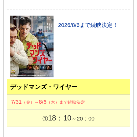
2026/8/6まで続映決定！
デッドマンズ・ワイヤー
7/31
8/6
（金）～
（木）まで続映決定
18：10
①
～20：00