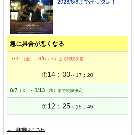
2026/8/6まで続映決定！
急に具合が悪くなる
7/31
8/6
（金）～
（木）まで続映決定
14：00
①
～17：20
8/7
8/13
（金）～
（木）まで続映決定
12：25
①
～15：45
→ 詳細はこちら