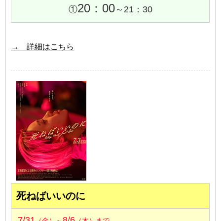
20：00
①
～21：30
→ 詳細はこちら
死ねばいいのに
7/31
8/6
（金）～
（木）まで