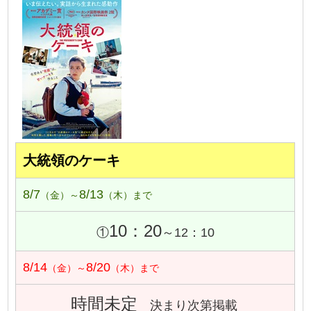
大統領のケーキ
8/7
8/13
（金）～
（木）まで
10：20
①
～12：10
8/14
8/20
（金）～
（木）まで
時間未定
決まり次第掲載