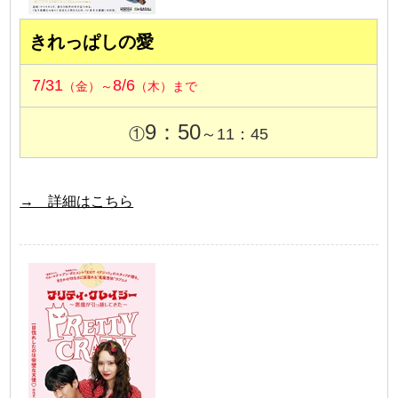
きれっぱしの愛
7/31
8/6
（金）～
（木）まで
9：50
①
～11：45
→ 詳細はこちら