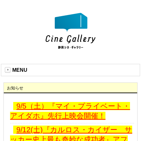
MENU
お知らせ
9/5（土）『マイ・プライベート・
アイダホ』先行上映会開催！
9/12(土)『カルロス・カイザー サ
ッカー史上最も奇妙な成功者』アフ