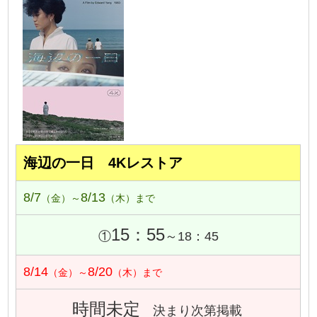
海辺の一日 4Kレストア
8/7
8/13
（金）～
（木）まで
15：55
①
～18：45
8/14
8/20
（金）～
（木）まで
時間未定
決まり次第掲載