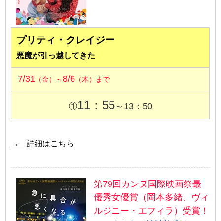
プリティ・クレイジー
悪魔が引っ越してきた
7/31
8/6
（金）～
（木）まで
11：55
①
～13：50
→ 詳細はこちら
第79回カンヌ国際映画祭最
優秀女優賞（岡本多緒、ヴィ
ルジニー・エフィラ）受賞！