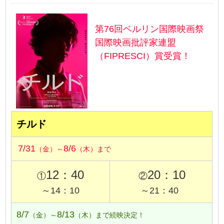
第76回ベルリン国際映画祭
国際映画批評家連盟
（FIPRESCI）賞受賞！
チルド
7/31
8/6
（金）～
（木）まで
12：40
20：10
①
②
～14：10
～21：40
8/7
8/13
（金）～
（木）まで続映決定！