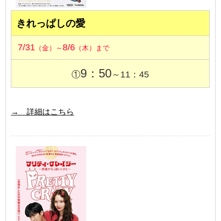
きれっぱしの愛
7/31
8/6
（金）～
（木）まで
9：50
①
～11：45
→ 詳細はこちら