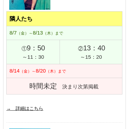
隣人たち
8/7
8/13
（金）～
（木）まで
9：50
13：40
①
②
～11：30
～15：20
8/14
8/20
（金）～
（木）まで
時間未定
決まり次第掲載
→ 詳細はこちら