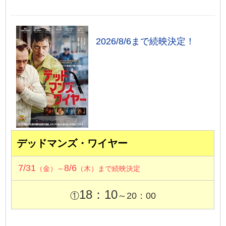
2026/8/6まで続映決定！
デッドマンズ・ワイヤー
7/31
8/6
（金）～
（木）まで続映決定
18：10
①
～20：00