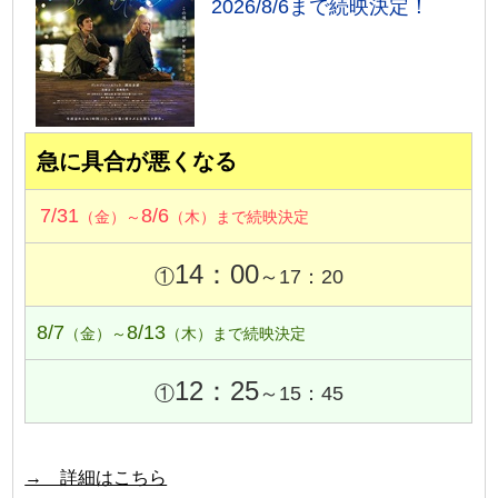
2026/8/6まで続映決定！
急に具合が悪くなる
7/31
8/6
（金）～
（木）まで続映決定
14：00
①
～17：20
8/7
8/13
（金）～
（木）まで続映決定
12：25
①
～15：45
→ 詳細はこちら