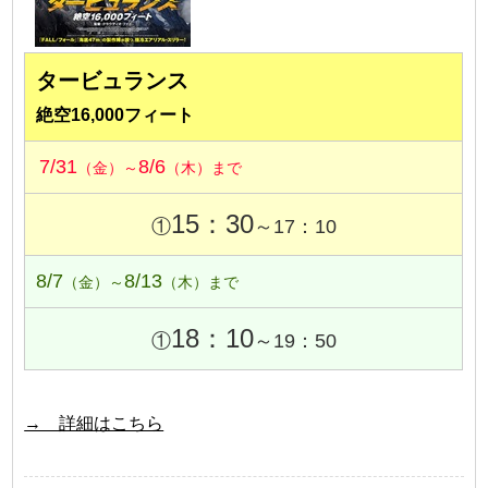
タービュランス
絶空16,000フィート
7/31
8/6
（金）～
（木）まで
15：30
①
～17：10
8/7
8/13
（金）～
（木）まで
18：10
①
～19：50
→ 詳細はこちら