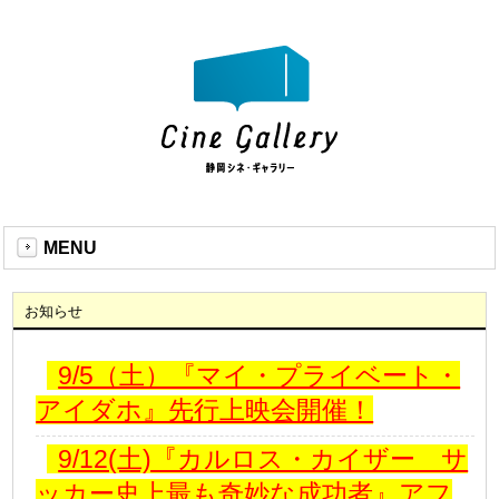
MENU
お知らせ
9/5（土）『マイ・プライベート・
アイダホ』先行上映会開催！
9/12(土)『カルロス・カイザー サ
ッカー史上最も奇妙な成功者』アフ