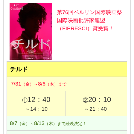
第76回ベルリン国際映画祭
国際映画批評家連盟
（FIPRESCI）賞受賞！
チルド
7/31
8/6
（金）～
（木）まで
12：40
20：10
①
②
～14：10
～21：40
8/7
8/13
（金）～
（木）まで続映決定！