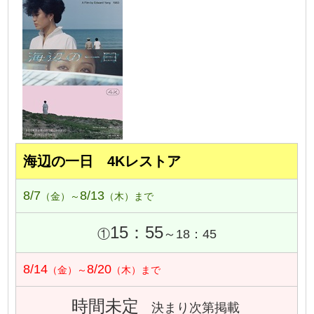
海辺の一日 4Kレストア
8/7
8/13
（金）～
（木）まで
15：55
①
～18：45
8/14
8/20
（金）～
（木）まで
時間未定
決まり次第掲載