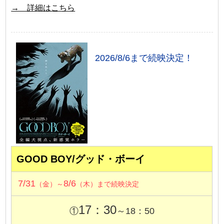
→ 詳細はこちら
2026/8/6まで続映決定！
GOOD BOY/グッド・ボーイ
7/31
8/6
（金）～
（木）まで続映決定
17：30
①
～18：50