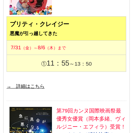
プリティ・クレイジー
悪魔が引っ越してきた
7/31
8/6
（金）～
（木）まで
11：55
①
～13：50
→ 詳細はこちら
第79回カンヌ国際映画祭最
優秀女優賞（岡本多緒、ヴィ
ルジニー・エフィラ）受賞！