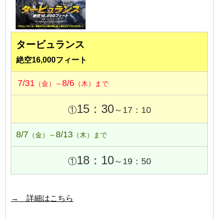
タービュランス
絶空16,000フィート
7/31
8/6
（金）～
（木）まで
15：30
①
～17：10
8/7
8/13
（金）～
（木）まで
18：10
①
～19：50
→ 詳細はこちら