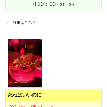
20：00
①
～21：30
→ 詳細はこちら
死ねばいいのに
7/31
8/6
（金）～
（木）まで