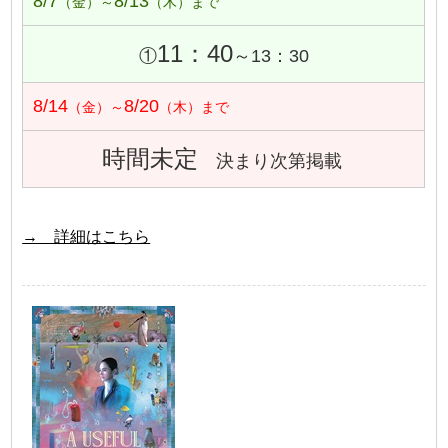
8/7
8/13
（金）～
（木）まで
11：40
①
～13：30
8/14
8/20
（金）～
（木）まで
時間未定
決まり次第掲載
→ 詳細はこちら