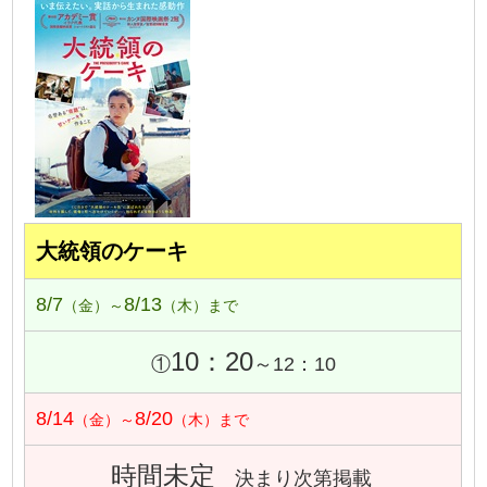
大統領のケーキ
8/7
8/13
（金）～
（木）まで
10：20
①
～12：10
8/14
8/20
（金）～
（木）まで
時間未定
決まり次第掲載