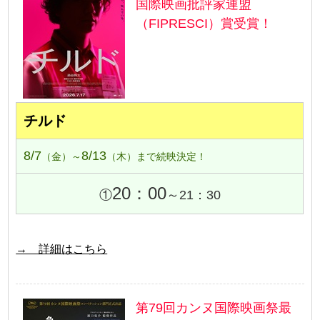
国際映画批評家連盟
（FIPRESCI）賞受賞！
チルド
8/7
8/13
（金）～
（木）まで続映決定！
20：00
①
～21：30
→ 詳細はこちら
第79回カンヌ国際映画祭最