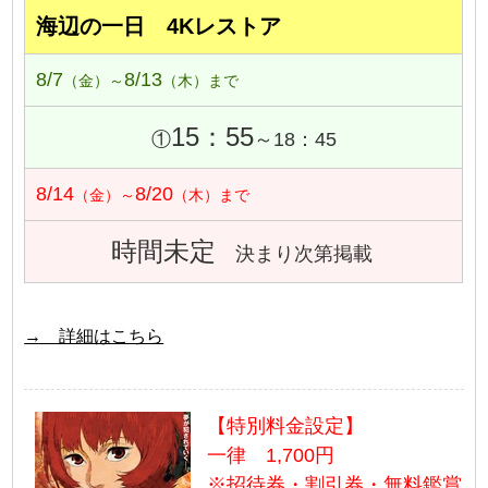
海辺の一日 4Kレストア
8/7
8/13
（金）～
（木）まで
15：55
①
～18：45
8/14
8/20
（金）～
（木）まで
時間未定
決まり次第掲載
→ 詳細はこちら
【特別料金設定】
一律 1,700円
※招待券・割引券・無料鑑賞