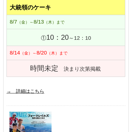
大統領のケーキ
8/7
8/13
（金）～
（木）まで
10：20
①
～12：10
8/14
8/20
（金）～
（木）まで
時間未定
決まり次第掲載
→ 詳細はこちら