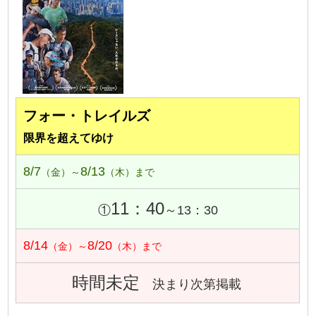
フォー・トレイルズ
限界を超えてゆけ
8/7
8/13
（金）～
（木）まで
11：40
①
～13：30
8/14
8/20
（金）～
（木）まで
時間未定
決まり次第掲載