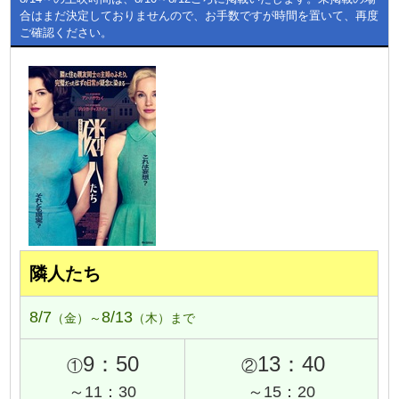
合はまだ決定しておりませんので、お手数ですが時間を置いて、再度
ご確認ください。
隣人たち
8/7
8/13
（金）～
（木）まで
9：50
13：40
①
②
～11：30
～15：20