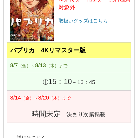
対象外
取扱いグッズはこちら
パプリカ 4Kリマスター版
8/7
8/13
（金）～
（木）まで
15：10
①
～16：45
8/14
8/20
（金）～
（木）まで
時間未定
決まり次第掲載
→ 詳細はこちら