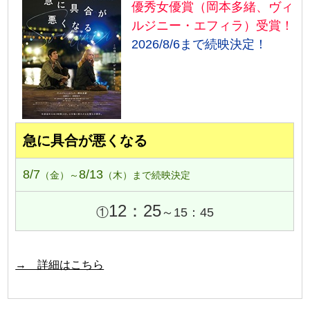
優秀女優賞（岡本多緒、ヴィ
ルジニー・エフィラ）受賞！
2026/8/6まで続映決定！
急に具合が悪くなる
8/7
8/13
（金）～
（木）まで続映決定
12：25
①
～15：45
→ 詳細はこちら