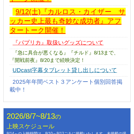
9/12(土)『カルロス・カイザー サ
ッカー史上最も奇妙な成功者』アフ
タートーク開催！
『パプリカ』取扱いグッズについて
『急に具合が悪くなる』『チルド』8/13まで、
『開戦前夜』8/20まで続映決定！
UDcast字幕タブレット貸し出しについて
2025年年間ベスト３アンケート個別回答掲
載中！
2026/8/7~8/13
の
上映スケジュール
8/14～の上映時間は、8/10～8/12ごろに掲載いたします。未掲載の場