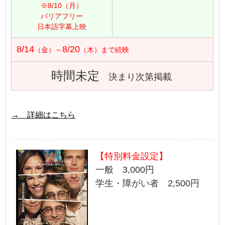
※8/10（月）
バリアフリー
日本語字幕上映
8/14
8/20
（金）～
（木）まで続映
時間未定
決まり次第掲載
→ 詳細はこちら
【特別料金設定】
一般 3,000円
学生・障がい者 2,500円