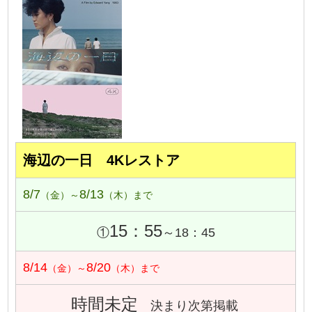
海辺の一日 4Kレストア
8/7
8/13
（金）～
（木）まで
15：55
①
～18：45
8/14
8/20
（金）～
（木）まで
時間未定
決まり次第掲載