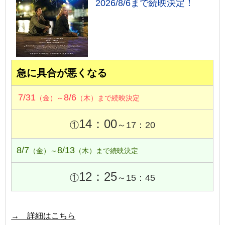
2026/8/6まで続映決定！
急に具合が悪くなる
7/31
8/6
（金）～
（木）まで続映決定
14：00
①
～17：20
8/7
8/13
（金）～
（木）まで続映決定
12：25
①
～15：45
→ 詳細はこちら