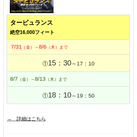
タービュランス
絶空16,000フィート
7/31
8/6
（金）～
（木）まで
15：30
①
～17：10
8/7
8/13
（金）～
（木）まで
18：10
①
～19：50
→ 詳細はこちら