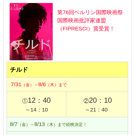
第76回ベルリン国際映画祭
国際映画批評家連盟
（FIPRESCI）賞受賞！
チルド
7/31
8/6
（金）～
（木）まで
12：40
20：10
①
②
～14：10
～21：40
8/7
8/13
（金）～
（木）まで続映決定！