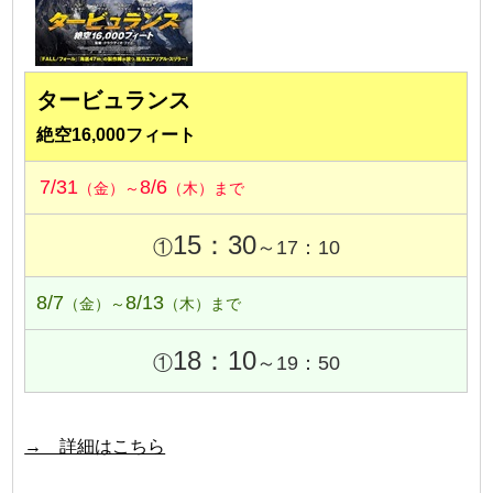
タービュランス
絶空16,000フィート
7/31
8/6
（金）～
（木）まで
15：30
①
～17：10
8/7
8/13
（金）～
（木）まで
18：10
①
～19：50
→ 詳細はこちら