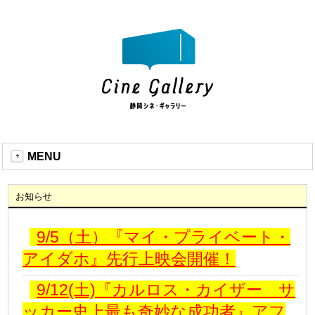
MENU
お知らせ
9/5（土）『マイ・プライベート・
アイダホ』先行上映会開催！
9/12(土)『カルロス・カイザー サ
ッカー史上最も奇妙な成功者』アフ