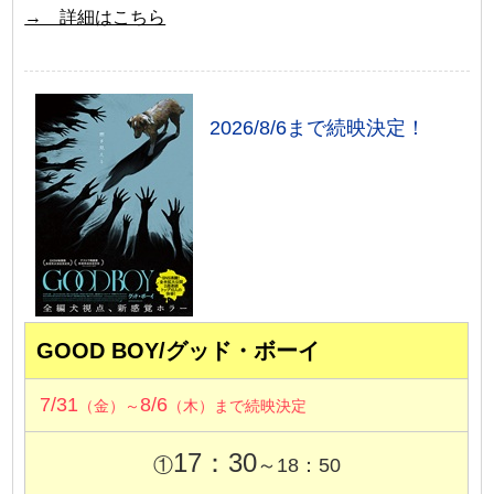
→ 詳細はこちら
2026/8/6まで続映決定！
GOOD BOY/グッド・ボーイ
7/31
8/6
（金）～
（木）まで続映決定
17：30
①
～18：50