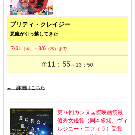
プリティ・クレイジー
悪魔が引っ越してきた
7/31
8/6
（金）～
（木）まで
11：55
①
～13：50
→ 詳細はこちら
第79回カンヌ国際映画祭最
優秀女優賞（岡本多緒、ヴィ
ルジニー・エフィラ）受賞！