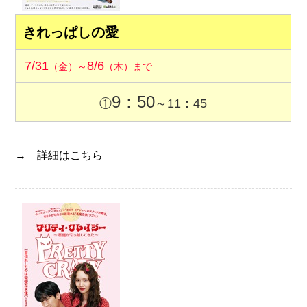
きれっぱしの愛
7/31
8/6
（金）～
（木）まで
9：50
①
～11：45
→ 詳細はこちら