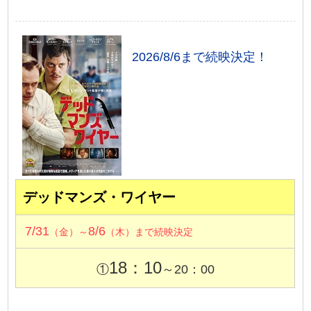
2026/8/6まで続映決定！
デッドマンズ・ワイヤー
7/31
8/6
（金）～
（木）まで続映決定
18：10
①
～20：00