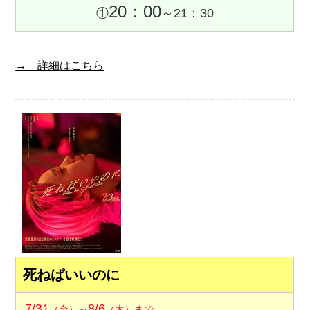
20：00
①
～21：30
→ 詳細はこちら
死ねばいいのに
7/31
8/6
（金）～
（木）まで