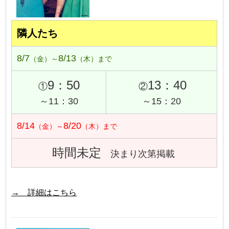
隣人たち
8/7
8/13
（金）～
（木）まで
9：50
13：40
①
②
～11：30
～15：20
8/14
8/20
（金）～
（木）まで
時間未定
決まり次第掲載
→ 詳細はこちら