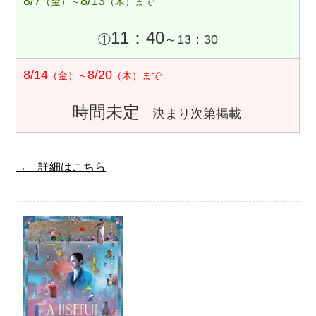
8/7
8/13
（金）～
（木）まで
11：40
①
～13：30
8/14
8/20
（金）～
（木）まで
時間未定
決まり次第掲載
→ 詳細はこちら