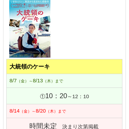
大統領のケーキ
8/7
8/13
（金）～
（木）まで
10：20
①
～12：10
8/14
8/20
（金）～
（木）まで
時間未定
決まり次第掲載