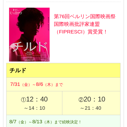
第76回ベルリン国際映画祭
国際映画批評家連盟
（FIPRESCI）賞受賞！
チルド
7/31
8/6
（金）～
（木）まで
12：40
20：10
①
②
～14：10
～21：40
8/7
8/13
（金）～
（木）まで続映決定！