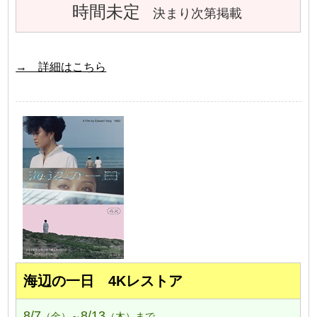
時間未定
決まり次第掲載
→ 詳細はこちら
海辺の一日 4Kレストア
8/7
8/13
（金）～
（木）まで