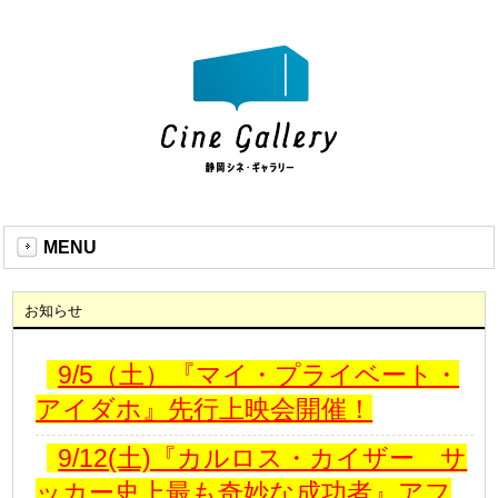
MENU
お知らせ
9/5（土）『マイ・プライベート・
アイダホ』先行上映会開催！
9/12(土)『カルロス・カイザー サ
ッカー史上最も奇妙な成功者』アフ