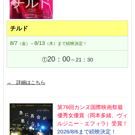
チルド
8/7
8/13
（金）～
（木）まで続映決定！
20：00
①
～21：30
→ 詳細はこちら
第79回カンヌ国際映画祭最
優秀女優賞（岡本多緒、ヴィ
ルジニー・エフィラ）受賞！
2026/8/6まで続映決定！