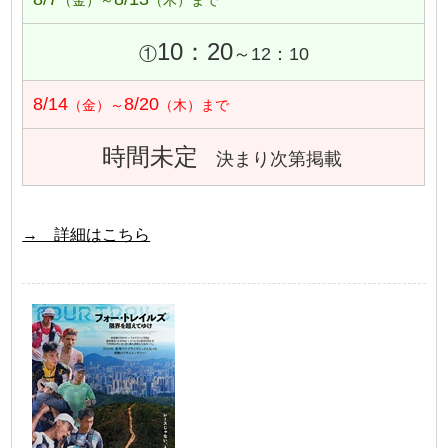
（金）～
（木）まで
10：20
①
～12：10
8/14
8/20
（金）～
（木）まで
時間未定
決まり次第掲載
→ 詳細はこちら