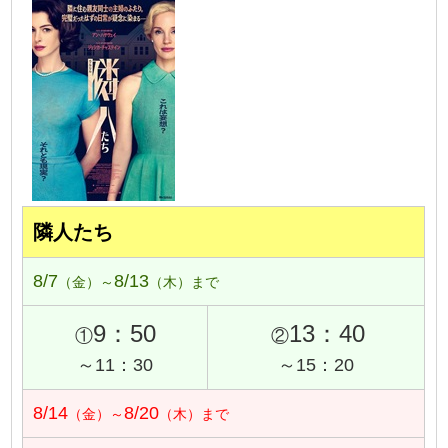
隣人たち
8/7
8/13
（金）～
（木）まで
9：50
13：40
①
②
～11：30
～15：20
8/14
8/20
（金）～
（木）まで