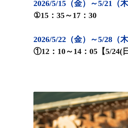
2026/5/15（金）～5/21（
2026/5/1（金）～5/28（木）まで続
①15：35～17：30
公式HP
2026/5/22（金）～5/28（
①12：10～14：05【5/2