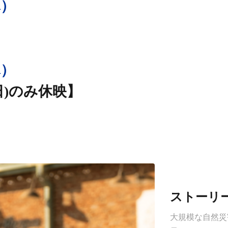
木）
映決定！
木）
4(日)のみ休映】
ストーリ
大規模な自然災