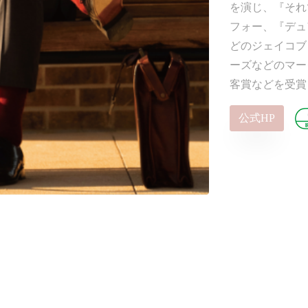
を演じ、『それ
フォー、『デュ
どのジェイコブ
ーズなどのマー
客賞などを受賞
公式HP