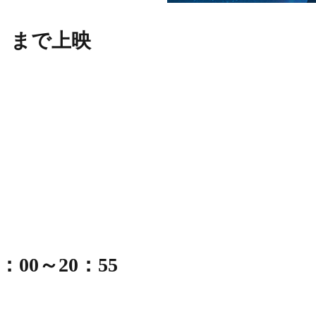
（木）まで上映
）
）
：00～20：55
ャック