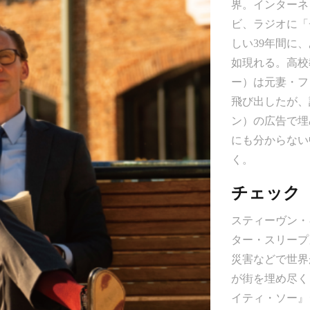
界。インターネ
ビ、ラジオに「
しい39年間に
如現れる。高校
ー）は元妻・フ
飛び出したが、
ン）の広告で埋
にも分からない
く。
チェック
スティーヴン・
ター・スリープ
災害などで世界
が街を埋め尽く
イティ・ソー』