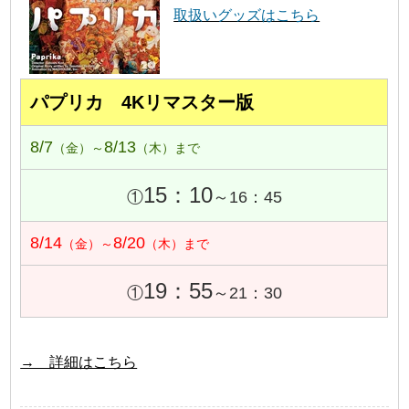
取扱いグッズはこちら
パプリカ 4Kリマスター版
8/7
8/13
（金）～
（木）まで
15：10
①
～16：45
8/14
8/20
（金）～
（木）まで
19：55
①
～21：30
→ 詳細はこちら