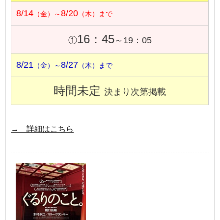
8/14
8/20
（金）～
（木）まで
16：45
①
～19：05
8/21
8/27
（金）～
（木）まで
時間未定
決まり次第掲載
→ 詳細はこちら