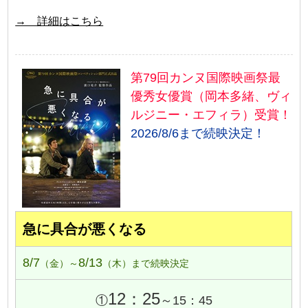
→ 詳細はこちら
第79回カンヌ国際映画祭最
優秀女優賞（岡本多緒、ヴィ
ルジニー・エフィラ）受賞！
2026/8/6まで続映決定！
急に具合が悪くなる
8/7
8/13
（金）～
（木）まで続映決定
12：25
①
～15：45