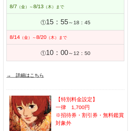
8/7
8/13
（金）～
（木）まで
15：55
①
～18：45
8/14
8/20
（金）～
（木）まで
10：00
①
～12：50
→ 詳細はこちら
【特別料金設定】
一律 1,700円
※招待券・割引券・無料鑑賞
対象外