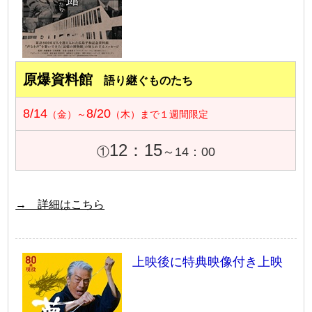
原爆資料館
語り継ぐものたち
8/14
8/20
（金）～
（木）まで１週間限定
12：15
①
～14：00
→ 詳細はこちら
上映後に特典映像付き上映