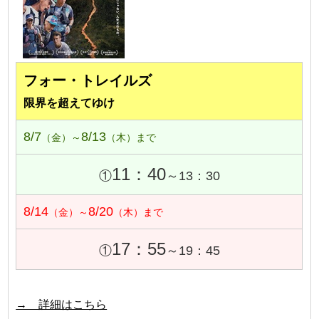
フォー・トレイルズ
限界を超えてゆけ
8/7
8/13
（金）～
（木）まで
11：40
①
～13：30
8/14
8/20
（金）～
（木）まで
17：55
①
～19：45
→ 詳細はこちら