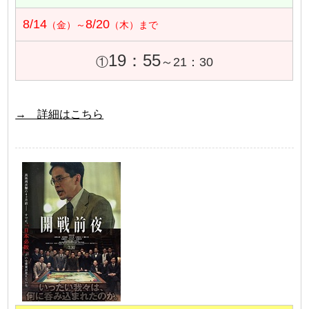
8/14
8/20
（金）～
（木）まで
19：55
①
～21：30
→ 詳細はこちら