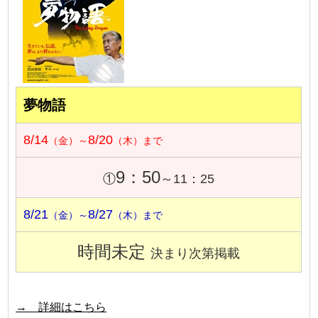
夢物語
8/14
8/20
（金）～
（木）まで
9：50
①
～11：25
8/21
8/27
（金）～
（木）まで
時間未定
決まり次第掲載
→ 詳細はこちら