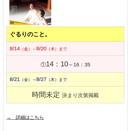
ぐるりのこと。
8/14
8/20
（金）～
（木）まで
14：10
①
～16：35
8/21
8/27
（金）～
（木）まで
時間未定
決まり次第掲載
→ 詳細はこちら