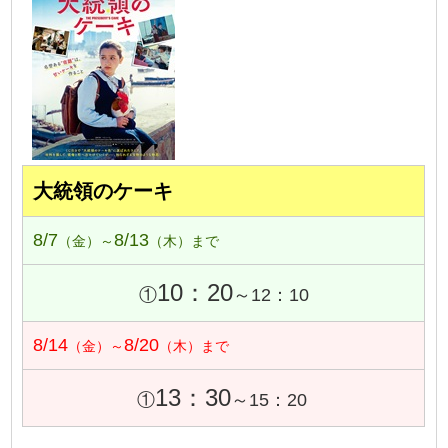
大統領のケーキ
8/7
8/13
（金）～
（木）まで
10：20
①
～12：10
8/14
8/20
（金）～
（木）まで
13：30
①
～15：20