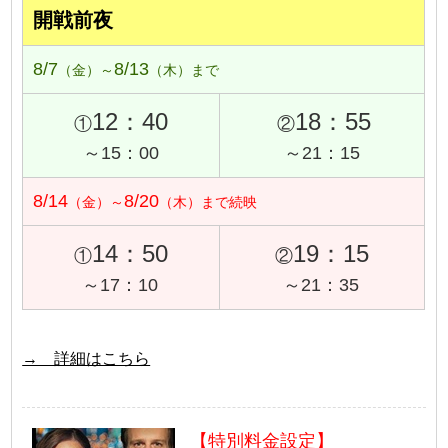
開戦前夜
8/7
8/13
（金）～
（木）まで
12：40
18：55
①
②
～15：00
～21：15
8/14
8/20
（金）～
（木）まで続映
14：50
19：15
①
②
～17：10
～21：35
→ 詳細はこちら
【特別料金設定】