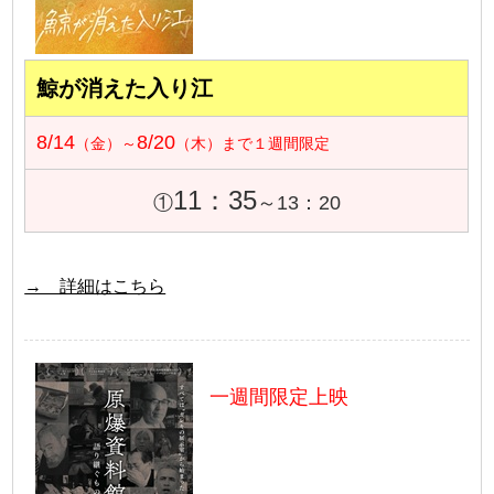
鯨が消えた入り江
8/14
8/20
（金）～
（木）まで１週間限定
11：35
①
～13：20
→ 詳細はこちら
一週間限定上映