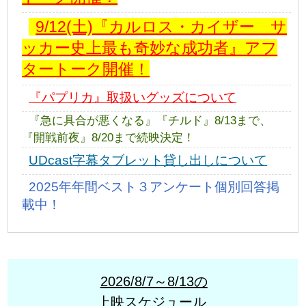
9/12(土)『カルロス・カイザー サ
ッカー史上最も奇妙な成功者』アフ
タートーク開催！
『パプリカ』取扱いグッズについて
『急に具合が悪くなる』『チルド』8/13まで、
『開戦前夜』8/20まで続映決定！
UDcast字幕タブレット貸し出しについて
2025年年間ベスト３アンケート個別回答掲
載中！
2026/8/7～8/13の
上映スケジュール