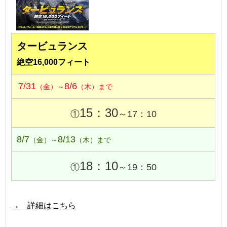
タービュランス
絶空16,000フィート
7/31
8/6
（金）～
（木）まで
15：30
①
～17：10
8/7
8/13
（金）～
（木）まで
18：10
①
～19：50
→ 詳細はこちら