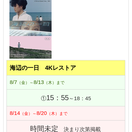
海辺の一日 4Kレストア
8/7
8/13
（金）～
（木）まで
15：55
①
～18：45
8/14
8/20
（金）～
（木）まで
時間未定
決まり次第掲載