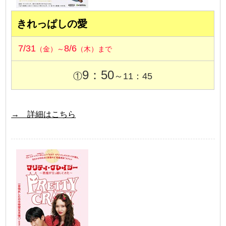
きれっぱしの愛
7/31
8/6
（金）～
（木）まで
9：50
①
～11：45
→ 詳細はこちら