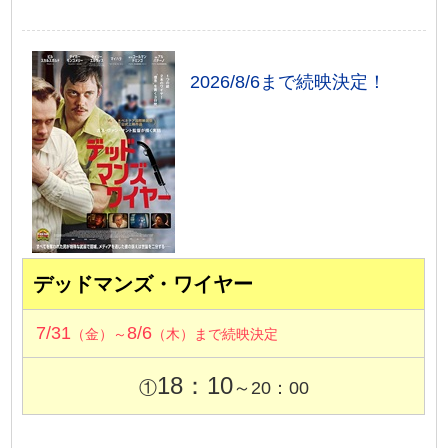
2026/8/6まで続映決定！
デッドマンズ・ワイヤー
7/31
8/6
（金）～
（木）まで続映決定
18：10
①
～20：00