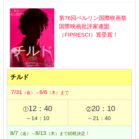
第76回ベルリン国際映画祭
国際映画批評家連盟
（FIPRESCI）賞受賞！
チルド
7/31
8/6
（金）～
（木）まで
12：40
20：10
①
②
～14：10
～21：40
8/7
8/13
（金）～
（木）まで続映決定！