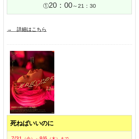
20：00
①
～21：30
→ 詳細はこちら
死ねばいいのに
7/31
8/6
（金）～
（木）まで