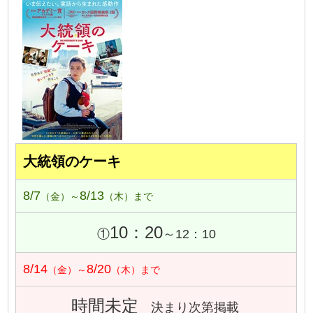
大統領のケーキ
8/7
8/13
（金）～
（木）まで
10：20
①
～12：10
8/14
8/20
（金）～
（木）まで
時間未定
決まり次第掲載