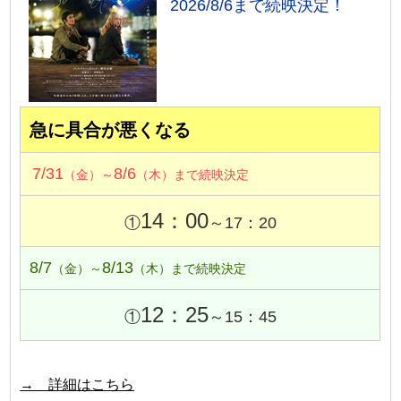
2026/8/6まで続映決定！
急に具合が悪くなる
7/31
8/6
（金）～
（木）まで続映決定
14：00
①
～17：20
8/7
8/13
（金）～
（木）まで続映決定
12：25
①
～15：45
→ 詳細はこちら