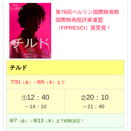
第76回ベルリン国際映画祭
国際映画批評家連盟
（FIPRESCI）賞受賞！
チルド
7/31
8/6
（金）～
（木）まで
12：40
20：10
①
②
～14：10
～21：40
8/7
8/13
（金）～
（木）まで続映決定！