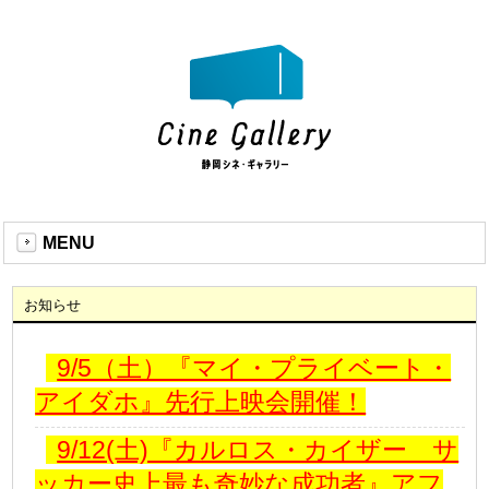
MENU
お知らせ
9/5（土）『マイ・プライベート・
アイダホ』先行上映会開催！
9/12(土)『カルロス・カイザー サ
ッカー史上最も奇妙な成功者』アフ