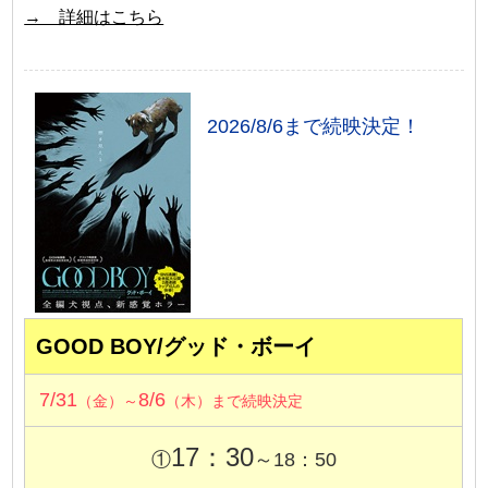
→ 詳細はこちら
2026/8/6まで続映決定！
GOOD BOY/グッド・ボーイ
7/31
8/6
（金）～
（木）まで続映決定
17：30
①
～18：50