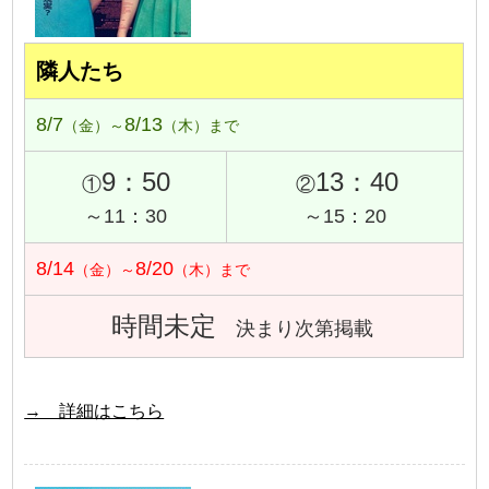
隣人たち
8/7
8/13
（金）～
（木）まで
9：50
13：40
①
②
～11：30
～15：20
8/14
8/20
（金）～
（木）まで
時間未定
決まり次第掲載
→ 詳細はこちら