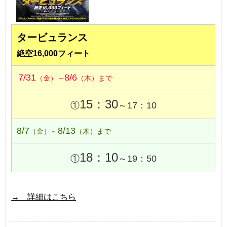
タービュランス
絶空16,000フィート
7/31
8/6
（金）～
（木）まで
15：30
①
～17：10
8/7
8/13
（金）～
（木）まで
18：10
①
～19：50
→ 詳細はこちら