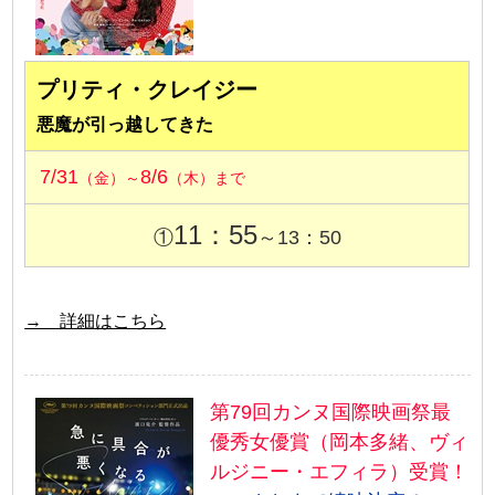
プリティ・クレイジー
悪魔が引っ越してきた
7/31
8/6
（金）～
（木）まで
11：55
①
～13：50
→ 詳細はこちら
第79回カンヌ国際映画祭最
優秀女優賞（岡本多緒、ヴィ
ルジニー・エフィラ）受賞！