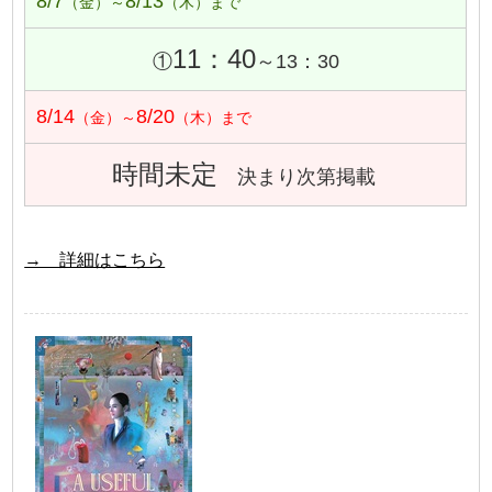
8/7
8/13
（金）～
（木）まで
11：40
①
～13：30
8/14
8/20
（金）～
（木）まで
時間未定
決まり次第掲載
→ 詳細はこちら