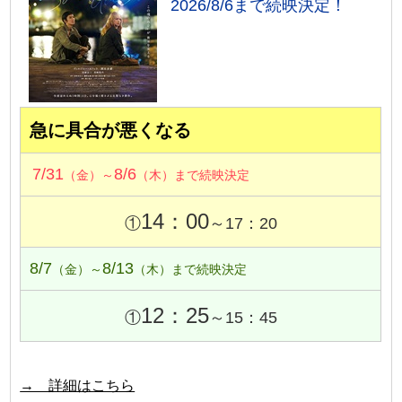
2026/8/6まで続映決定！
急に具合が悪くなる
7/31
8/6
（金）～
（木）まで続映決定
14：00
①
～17：20
8/7
8/13
（金）～
（木）まで続映決定
12：25
①
～15：45
→ 詳細はこちら