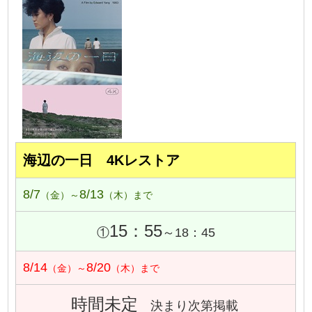
海辺の一日 4Kレストア
8/7
8/13
（金）～
（木）まで
15：55
①
～18：45
8/14
8/20
（金）～
（木）まで
時間未定
決まり次第掲載