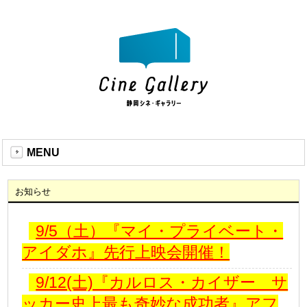
MENU
お知らせ
9/5（土）『マイ・プライベート・
アイダホ』先行上映会開催！
9/12(土)『カルロス・カイザー サ
ッカー史上最も奇妙な成功者』アフ