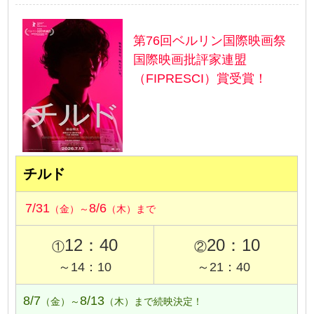
第76回ベルリン国際映画祭
国際映画批評家連盟
（FIPRESCI）賞受賞！
チルド
7/31
8/6
（金）～
（木）まで
12：40
20：10
①
②
～14：10
～21：40
8/7
8/13
（金）～
（木）まで続映決定！