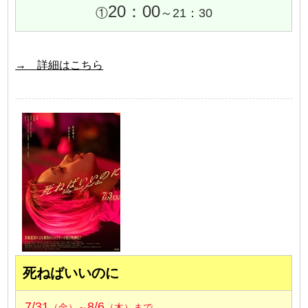
20：00
①
～21：30
→ 詳細はこちら
死ねばいいのに
7/31
8/6
（金）～
（木）まで