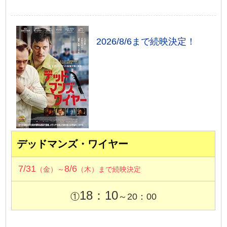
2026/8/6まで続映決定！
デッドマンズ・ワイヤー
7/31
8/6
（金）～
（木）まで続映決定
18：10
①
～20：00