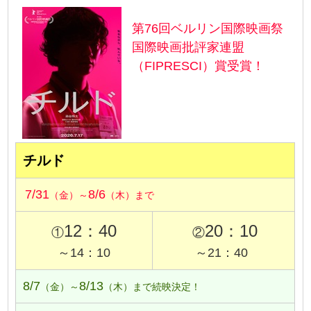
第76回ベルリン国際映画祭
国際映画批評家連盟
（FIPRESCI）賞受賞！
チルド
7/31
8/6
（金）～
（木）まで
12：40
20：10
①
②
～14：10
～21：40
8/7
8/13
（金）～
（木）まで続映決定！