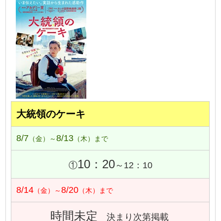
大統領のケーキ
8/7
8/13
（金）～
（木）まで
10：20
①
～12：10
8/14
8/20
（金）～
（木）まで
時間未定
決まり次第掲載