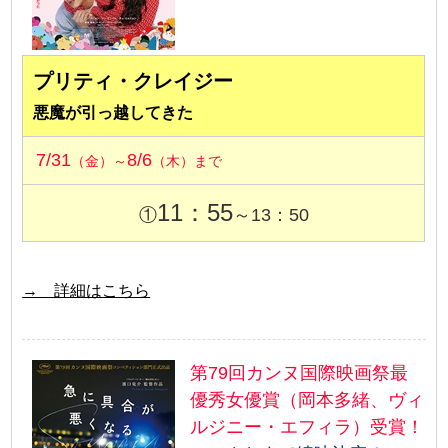
プリティ・クレイジー
悪魔が引っ越してきた
7/31
8/6
（金）～
（木）まで
11：55
①
～13：50
→ 詳細はこちら
第79回カンヌ国際映画祭最
優秀女優賞（岡本多緒、ヴィ
ルジニー・エフィラ）受賞！