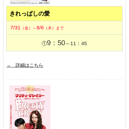
きれっぱしの愛
7/31
8/6
（金）～
（木）まで
9：50
①
～11：45
→ 詳細はこちら