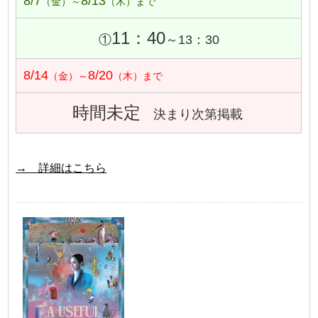
8/7
8/13
（金）～
（木）まで
11：40
①
～13：30
8/14
8/20
（金）～
（木）まで
時間未定
決まり次第掲載
→ 詳細はこちら