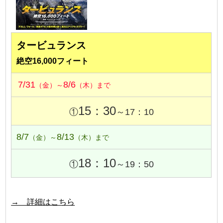
タービュランス
絶空16,000フィート
7/31
8/6
（金）～
（木）まで
15：30
①
～17：10
8/7
8/13
（金）～
（木）まで
18：10
①
～19：50
→ 詳細はこちら