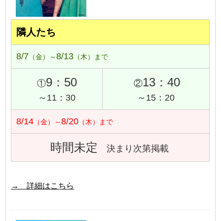
隣人たち
8/7
8/13
（金）～
（木）まで
9：50
13：40
①
②
～11：30
～15：20
8/14
8/20
（金）～
（木）まで
時間未定
決まり次第掲載
→ 詳細はこちら