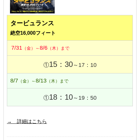
タービュランス
絶空16,000フィート
7/31
8/6
（金）～
（木）まで
15：30
①
～17：10
8/7
8/13
（金）～
（木）まで
18：10
①
～19：50
→ 詳細はこちら