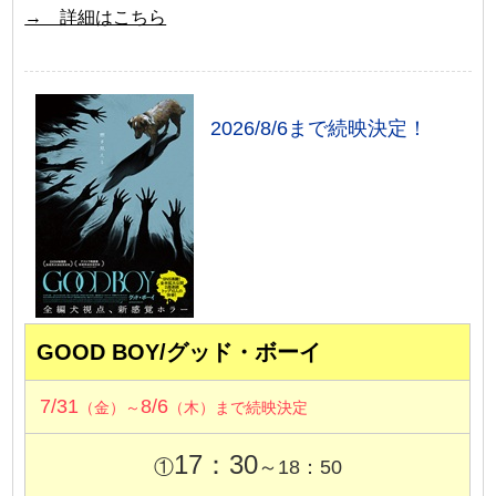
→ 詳細はこちら
2026/8/6まで続映決定！
GOOD BOY/グッド・ボーイ
7/31
8/6
（金）～
（木）まで続映決定
17：30
①
～18：50