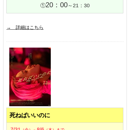
20：00
①
～21：30
→ 詳細はこちら
死ねばいいのに
7/31
8/6
（金）～
（木）まで