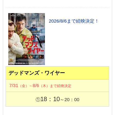
2026/8/6まで続映決定！
デッドマンズ・ワイヤー
7/31
8/6
（金）～
（木）まで続映決定
18：10
①
～20：00