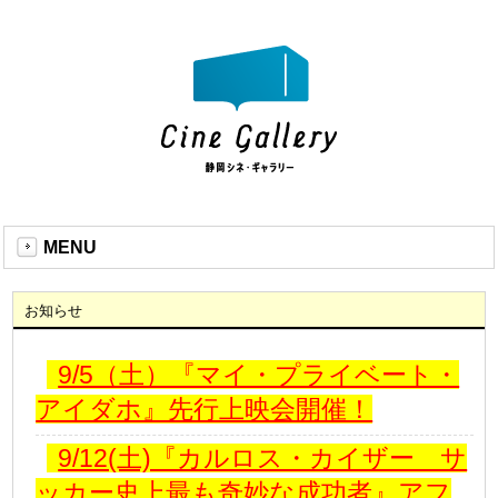
MENU
お知らせ
9/5（土）『マイ・プライベート・
アイダホ』先行上映会開催！
9/12(土)『カルロス・カイザー サ
ッカー史上最も奇妙な成功者』アフ