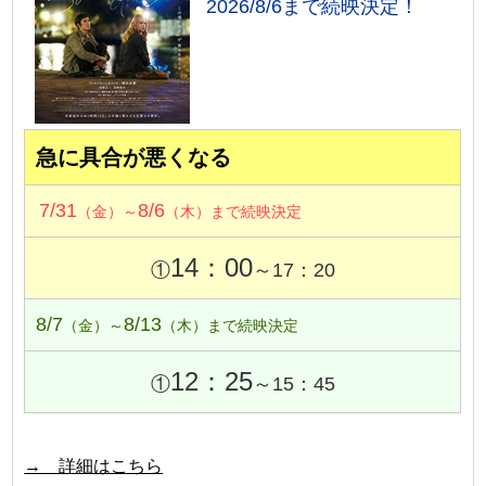
2026/8/6まで続映決定！
急に具合が悪くなる
7/31
8/6
（金）～
（木）まで続映決定
14：00
①
～17：20
8/7
8/13
（金）～
（木）まで続映決定
12：25
①
～15：45
→ 詳細はこちら