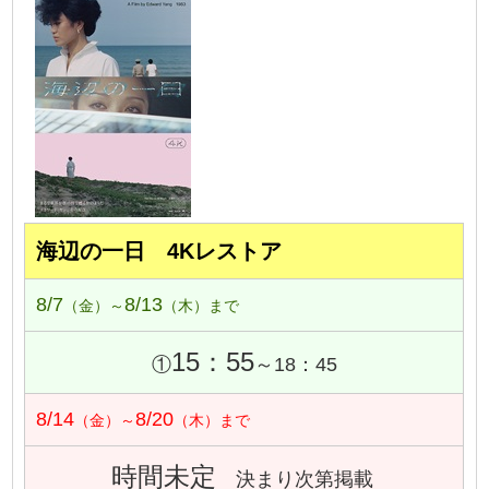
海辺の一日 4Kレストア
8/7
8/13
（金）～
（木）まで
15：55
①
～18：45
8/14
8/20
（金）～
（木）まで
時間未定
決まり次第掲載