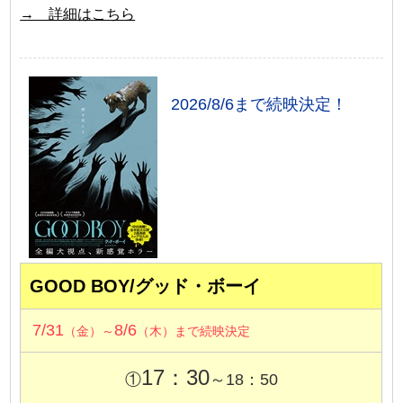
→ 詳細はこちら
2026/8/6まで続映決定！
GOOD BOY/グッド・ボーイ
7/31
8/6
（金）～
（木）まで続映決定
17：30
①
～18：50