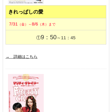
きれっぱしの愛
7/31
8/6
（金）～
（木）まで
9：50
①
～11：45
→ 詳細はこちら