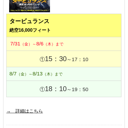
タービュランス
絶空16,000フィート
7/31
8/6
（金）～
（木）まで
15：30
①
～17：10
8/7
8/13
（金）～
（木）まで
18：10
①
～19：50
→ 詳細はこちら