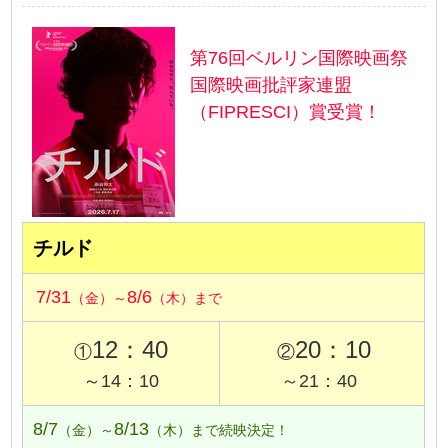
第76回ベルリン国際映画祭
国際映画批評家連盟
（FIPRESCI）賞受賞！
チルド
7/31
8/6
（金）～
（木）まで
12：40
20：10
①
②
～14：10
～21：40
8/7
8/13
（金）～
（木）まで続映決定！