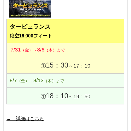
タービュランス
絶空16,000フィート
7/31
8/6
（金）～
（木）まで
15：30
①
～17：10
8/7
8/13
（金）～
（木）まで
18：10
①
～19：50
→ 詳細はこちら