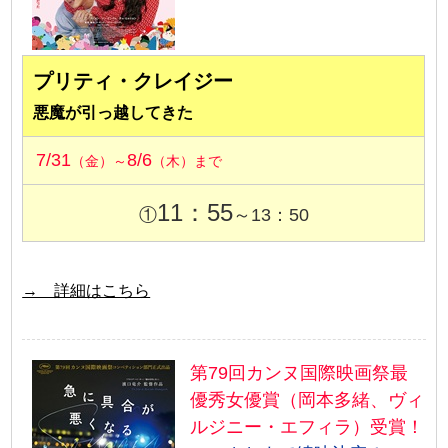
プリティ・クレイジー
悪魔が引っ越してきた
7/31
8/6
（金）～
（木）まで
11：55
①
～13：50
→ 詳細はこちら
第79回カンヌ国際映画祭最
優秀女優賞（岡本多緒、ヴィ
ルジニー・エフィラ）受賞！