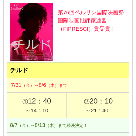
第76回ベルリン国際映画祭
国際映画批評家連盟
（FIPRESCI）賞受賞！
チルド
7/31
8/6
（金）～
（木）まで
12：40
20：10
①
②
～14：10
～21：40
8/7
8/13
（金）～
（木）まで続映決定！