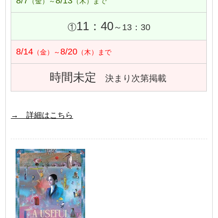
8/7
8/13
（金）～
（木）まで
11：40
①
～13：30
8/14
8/20
（金）～
（木）まで
時間未定
決まり次第掲載
→ 詳細はこちら