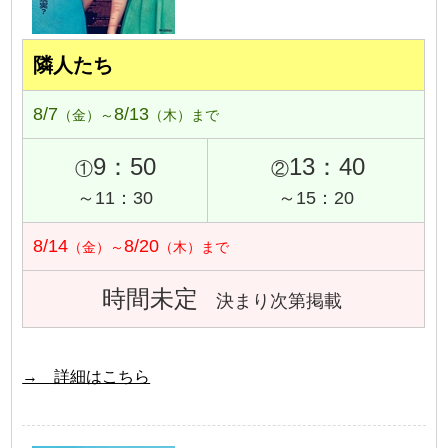
隣人たち
8/7
8/13
（金）～
（木）まで
9：50
13：40
①
②
～11：30
～15：20
8/14
8/20
（金）～
（木）まで
時間未定
決まり次第掲載
→ 詳細はこちら