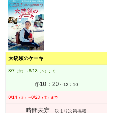
大統領のケーキ
8/7
8/13
（金）～
（木）まで
10：20
①
～12：10
8/14
8/20
（金）～
（木）まで
時間未定
決まり次第掲載